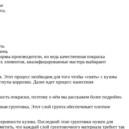
же
са.
и
еть
вень
фирмы-производители, но ведь качественная покраска
чных элементов, квалифицированные мастера выбирают
 Этот процесс необходим для того чтобы «снять» с кузова
гнуты коррозии. Далее идет процесс нанесения
кость покраски, поэтому о нём мы расскажем более подробно.
ная грунтовка. Этот слой грунта обеспечивает плотное
неровности кузова. Последний этап грунтовки нужен для
метить, что каждый слой грунтовочного материала требует так