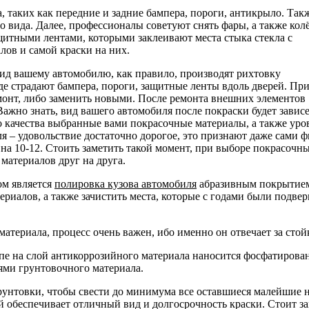
, таких как передние и задние бампера, пороги, антикрыло. Так
 вида. Далее, профессионалы советуют снять фары, а также колё
щитными лентами, которыми заклеивают места стыка стекла с
лов и самой краски на них.
вид вашему автомобилю, как правило, производят рихтовку
де страдают бампера, пороги, защитные ленты вдоль дверей. Пр
онт, либо заменить новыми. После ремонта внешних элементов
ажно знать, вид вашего автомобиля после покраски будет завис
го качества выбранные вами покрасочные материалы, а также уро
я – удовольствие достаточно дорогое, это признают даже сами 
о на 10-12. Стоить заметить такой момент, при выборе покрасо
атериалов друг на друга.
ом является
полировка кузова автомобиля
абразивным покрытием.
риалов, а также зачистить места, которые с годами были подвер
атериала, процесс очень важен, ибо именно он отвечает за стой
апе на слой антикоррозийного материала наносится фосфатирован
ями грунтовочного материала.
рунтовки, чтобы свести до минимума все оставшиеся малейшие 
й обеспечивает отличный вид и долгосрочность краски. Стоит за