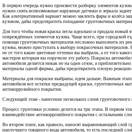
В первую очередь нужно произвести разборку элементов кузова
нужно снять всевозможные наружные датчики и зеркала заднего
Как альтернативный вариант можно заклеить фары и колёса за
кузовом, дабы предотвратить попадание грунтовочных материа
Для того чтобы новая краска легла идеально и придала новый 
повреждённых элементов кузова. Чаще всего, при городской ез
помощи грунтовочных материалов несложно выполнить их рем
кузова, можно приступать к выбору покрасочных материалов. В
не от того какие цветовые оттенки вы выбрали, а от того како
мастеров которым вы поручили эту работу. Покраска автомобил
автомобиля делается никак не на один сезон, а приблизительн
материалы одной фирмы, дабы предотвратить плохую реакцию м
Материалы для покраски выбраны, идем дальше. Важным этап
автомобиля все остатки предыдущей краски, грунтовочных мате
антикоррозийного покрытия.
Следующий этам - нанесение нескольких слоев грунтовочного м
Процесс грунтовки условно делится на три этапа. В первом эт
взаимодействие антикоррозийного покрытия с остальными сло
Во втором этапе, как правило, наносят выравнивающий слой г
наилучшего товарного вида автомобиля, то есть последний сло