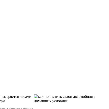
измеряется часами
три.