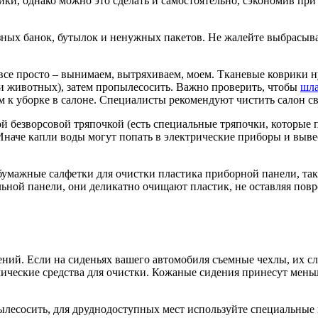
йки, однако можно это сделать и самостоятельно, сэкономив пр
езных банок, бутылок и ненужных пакетов. Не жалейте выбрасыва
се просто – вынимаем, вытряхиваем, моем. Тканевые коврики н
ли животных), затем пропылесосить. Важно проверить, чтобы
шла
 к уборке в салоне. Специалисты рекомендуют чистить салон св
 безворсовой тряпочкой (есть специальные тряпочки, которые п
аче капли воды могут попать в электрические приборы и вывест
умажные салфетки для очистки пластика приборной панели, так
ной панели, они деликатно очищают пластик, не оставляя повр
ий. Если на сиденьях вашего автомобиля съемные чехлы, их сле
ческие средства для очистки. Кожаные сидения принесут меньше
лесосить, для друднодоступных мест используйте специальные н