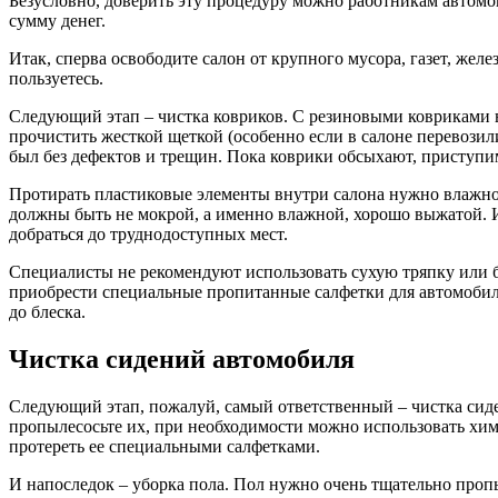
Безусловно, доверить эту процедуру можно работникам автомо
сумму денег.
Итак, сперва освободите салон от крупного мусора, газет, жел
пользуетесь.
Следующий этап – чистка ковриков. С резиновыми ковриками в
прочистить жесткой щеткой (особенно если в салоне перевози
был без дефектов и трещин. Пока коврики обсыхают, приступим
Протирать пластиковые элементы внутри салона нужно влажной
должны быть не мокрой, а именно влажной, хорошо выжатой. Ин
добраться до труднодоступных мест.
Специалисты не рекомендуют использовать сухую тряпку или б
приобрести специальные пропитанные салфетки для автомобиль
до блеска.
Чистка сидений автомобиля
Следующий этап, пожалуй, самый ответственный – чистка сиден
пропылесосьте их, при необходимости можно использовать хими
протереть ее специальными салфетками.
И напоследок – уборка пола. Пол нужно очень тщательно пропы